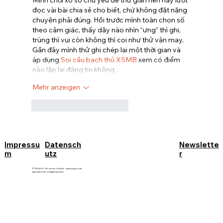
đọc vài bài chia sẻ cho biết, chứ không đặt nặng 
chuyện phải đúng. Hồi trước mình toàn chọn số 
theo cảm giác, thấy dãy nào nhìn “ưng” thì ghi, 
trúng thì vui còn không thì coi như thử vận may. 
Gần đây mình thử ghi chép lại một thời gian và 
áp dụng 
Soi cầu bạch thủ XSMB
 xem có điểm 
nào lặp lại đáng tin không.…
Mehr anzeigen
Gefällt mir
Antworten
Impressu
Datensch
Newslette
m
utz
r
© PIPAPLU - Moments of Earth
www.pipaplu.de
ALLE RECHTE VORBEHALTEN