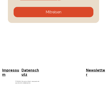
Mitreisen
Impressu
Datensch
Newslette
m
utz
r
© PIPAPLU - Moments of Earth
www.pipaplu.de
ALLE RECHTE VORBEHALTEN