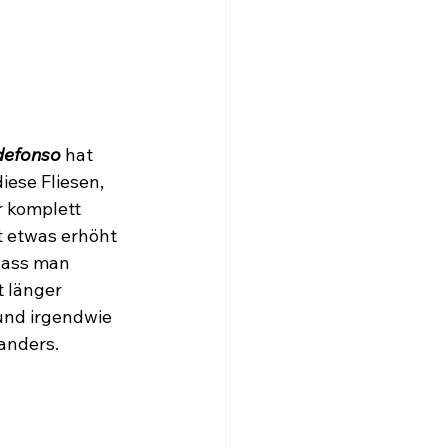
ldefonso
 hat 
iese Fliesen, 
 komplett 
t etwas erhöht 
dass man 
 länger 
und irgendwie 
anders.