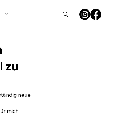
n
l zu
 ständig neue 
für mich 