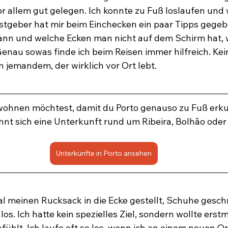
or allem gut gelegen. Ich konnte zu Fuß loslaufen und 
stgeber hat mir beim Einchecken ein paar Tipps gegebe
nn und welche Ecken man nicht auf dem Schirm hat,
Genau sowas finde ich beim Reisen immer hilfreich. Kei
n jemandem, der wirklich vor Ort lebt.
wohnen möchtest, damit du Porto genauso zu Fuß erk
ohnt sich eine Unterkunft rund um Ribeira, Bolhão oder
Unterkünfte in Porto ansehen
al meinen Rucksack in die Ecke gestellt, Schuhe gesch
los. Ich hatte kein spezielles Ziel, sondern wollte erst
nfühlt. Ich laufe oft so los, wenn ich an einem neuen Ort