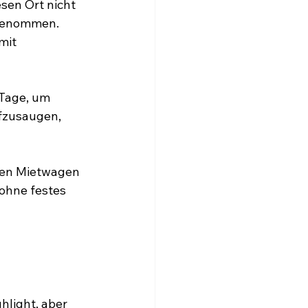
esen Ort nicht 
 genommen. 
mit 
 Tage, um 
fzusaugen, 
nen Mietwagen 
ohne festes 
hlight, aber 