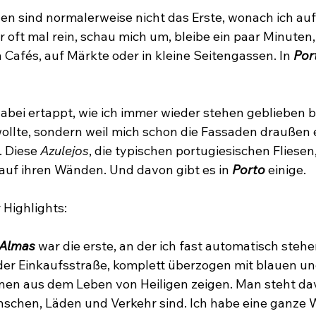
chen sind normalerweise nicht das Erste, wonach ich auf
r oft mal rein, schau mich um, bleibe ein paar Minuten
n Cafés, auf Märkte oder in kleine Seitengassen. In 
Por
abei ertappt, wie ich immer wieder stehen geblieben bin
wollte, sondern weil mich schon die Fassaden draußen 
 Diese 
Azulejos
, die typischen portugiesischen Fliesen
auf ihren Wänden. Und davon gibt es in
 Porto
 einige.
 Highlights:
 Almas
 war die erste, an der ich fast automatisch steh
 der Einkaufsstraße, komplett überzogen mit blauen u
enen aus dem Leben von Heiligen zeigen. Man steht da
chen, Läden und Verkehr sind. Ich habe eine ganze W