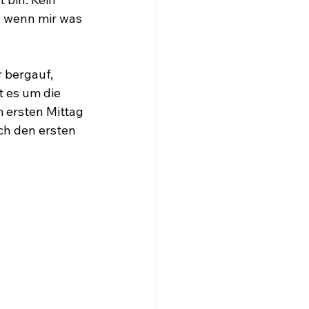
, wenn mir was 
 bergauf, 
 es um die 
m ersten Mittag 
ch den ersten 