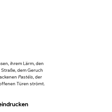
sen, ihrem Lärm, den 
 Straße, dem Geruch 
ackenen 
Pastéis
, der 
offenen Türen strömt.
eeindrucken