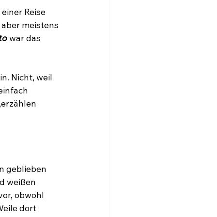
 einer Reise 
, aber meistens 
to
 war das 
. Nicht, weil 
einfach 
,erzählen 
en geblieben 
nd weißen 
vor, obwohl 
eile dort 