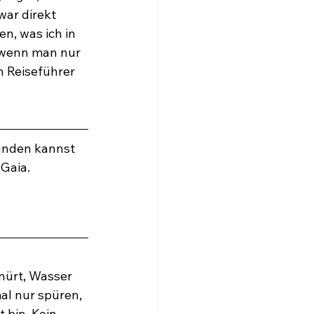
war direkt 
n, was ich in 
 wenn man nur 
n Reiseführer 
unden kannst 
 Gaia.
nürt, Wasser 
mal nur spüren, 
 bin. Kein 