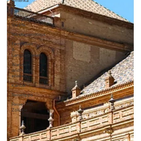
Amerika
Roadtrips
Camping &
Vanlife
Wochenendtrips
Fernreisen
&
Langzeitreisen
Wandern
und Natur
erleben
Karibik
Reisetipps
Reisen mit
Zöliakie