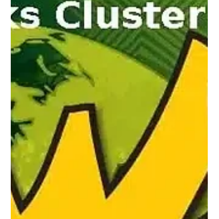
Kruger Nationalpark – was ich vorher
wirklich gern gewusst hätte
In diesem Beitrag findest du alle wichtigen Informationen rund
um den Kruger Nationalpark gebündelt an einem Ort. Von Big
Five und Small Five über realistische Sichtungserwartungen
bis hin zu Kleidung, Insektenschutz, Navigation und Gate-
Öffnungszeiten. Ehrlich, strukturiert und mit dem Blick darauf,
was vor Ort wirklich relevant ist.