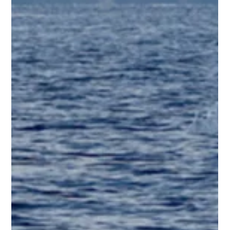
Madeira - Zurück auf der Insel meines
Herzens
Teil 2: Wiedersehen mit der Insel meines Herzens Nachdem ich
von meiner ersten Reise nach Madeira zurück nach
Deutschland geflogen war, fühlte sich alles irgendwie
merkwürdig an. Die ersten Tage waren emotional, fast schon
ein bisschen leer. Ich war körperlich wieder zu Hause, aber mit
dem Kopf und dem Herzen noch immer auf dieser Insel mitten
im Atlantik . Ich konnte gar nicht richtig erklären, warum, aber
Madeira hatte mich einfach tief berührt. Dieses Gefühl, dort
vollk