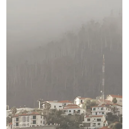
und warum die Planung für mich schon
Teil der Reise ist
Sechs Wochen Portugal im Camper. Mit Tieren, viel Planung
im Kopf und genauso viel Raum für Spontanes. In diesem
Beitrag nehme ich euch mit in meine Vorbereitung, erzähle,
warum Portugal für mich immer wieder ganz oben steht und
wie ich mir das Reisen im Wohnmobil so gestalte, dass es sich
nach Zuhause anfühlt. Von Route über Küche bis hin zu
Ordnung, Komfort und Alltag unterwegs.