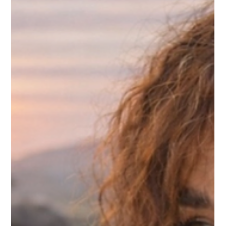
sechs Wochen Vanlife wirklich dabei
haben
In diesem Beitrag zeige ich, wie ich das Wohnmobil One Way
packe und warum diese Denkweise für längere Reisen für mich
den Unterschied macht. Mit konkreten Beispielen aus meinem
Camperalltag, praktischen Packlisten und kleinen Tipps, die
man oft erst unterwegs lernt.