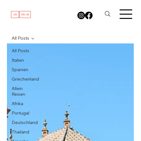
DE
EN-US
All Posts
All Posts
Italien
Spanien
Griechenland
Allein
Reisen
Afrika
Portugal
Deutschland
Thailand