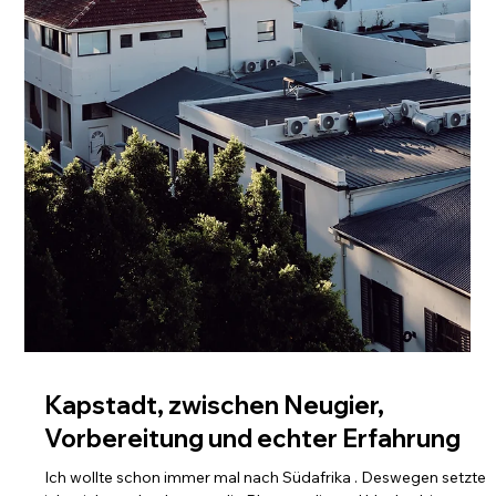
Madeira - Wandern, Meer und ganz
viel Gefühl
Kaum auf Madeira gelandet, hatte ich sofort dieses Gefühl,
Wärme, Gelassenheit und dieses leise Kribbeln, wenn man
weiß, dass etwas Besonderes bevorsteht. In meinem neuen
Blogbeitrag nehme ich euch mit auf meine Reise über die Insel
des ewigen Frühlings: von Machico über Funchal bis an die
wilde Nordküste. Zwischen Wanderungen, Meerblicken,
kleinen Entdeckungen und großen Momenten habe ich mich
komplett in diese Insel verliebt.