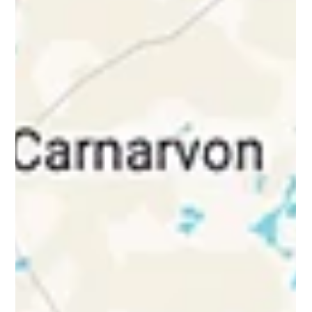
eSIM in Südafrika – meine
Erfahrungen und Tipps.
Internet unterwegs ist auf Reisen wichtiger, als man denkt. In
diesem Beitrag teile ich meine Erfahrungen mit eSIMs in
Südafrika, erkläre, was eine eSIM ist, worauf du vor dem Kauf
achten solltest und vergleiche Anbieter wie Saily und Holafly.
Außerdem bekommst du eine Entscheidungshilfe, welche
eSIM zu deinem Reise Stil passt.