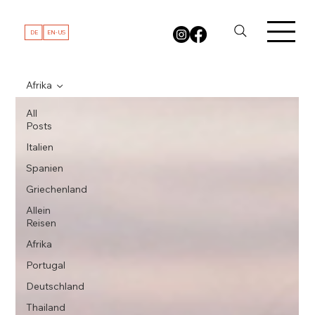
DE
EN-US
Afrika
All
Posts
Italien
Spanien
Griechenland
Allein
Reisen
Afrika
Portugal
Deutschland
Thailand