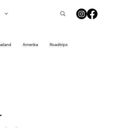
ailand
Amerika
Roadtrips
k
Reisetipps
Reisen mit Zöliakie
r