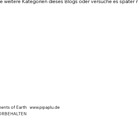
e weitere Kategorien dieses Blogs oder versuche es später 
ments of Earth
www.pipaplu.de
VORBEHALTEN