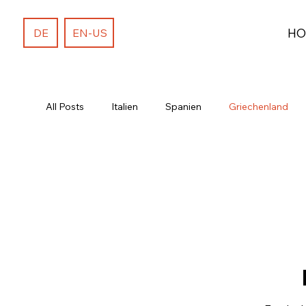
HO
DE
EN-US
All Posts
Italien
Spanien
Griechenland
Camping & Vanlife
Wochenendtrips
Fernr