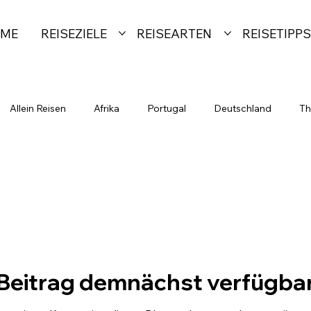
ME
REISEZIELE
REISEARTEN
REISETIPPS
Allein Reisen
Afrika
Portugal
Deutschland
Th
eisen & Langzeitreisen
Wandern und Natur erleben
Karibi
Beitrag demnächst verfügba