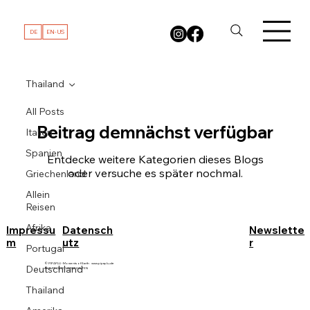
DE
EN-US
Thailand
All Posts
Beitrag demnächst verfügbar
Italien
Spanien
Entdecke weitere Kategorien dieses Blogs
oder versuche es später nochmal.
Griechenland
Allein
Reisen
Afrika
Impressu
Datensch
Newslette
m
utz
r
Portugal
© PIPAPLU - Moments of Earth
www.pipaplu.de
Deutschland
ALLE RECHTE VORBEHALTEN
Thailand