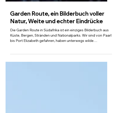
Garden Route, ein Bilderbuch voller
Natur, Weite und echter Eindrücke
Die Garden Route in Südafrika ist ein einziges Bilderbuch aus
Küste, Bergen, Stränden und Nationalparks. Wir sind von Paarl
bis Port Elizabeth gefahren, haben unterwegs wilde
Landschaften, charmante Orte, beeindruckende Wanderwege
und tolle Unterkünfte entdeckt. In meinem Reisebericht findest
du persönliche Eindrücke, Tipps zu Stopps, Aktivitäten,
Restaurants und viele Empfehlungen, die dir bei deiner
eigenen Reiseplanung helfen können.