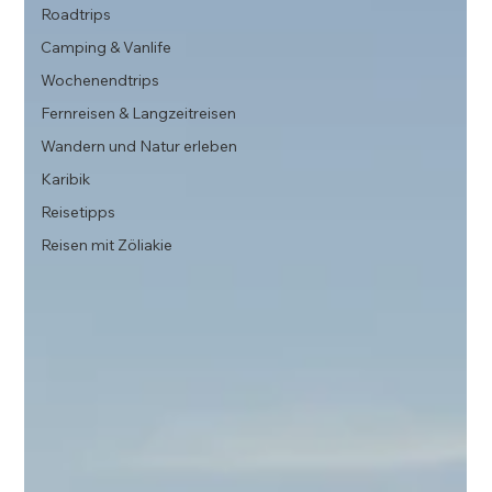
Roadtrips
Camping & Vanlife
Wochenendtrips
Fernreisen & Langzeitreisen
Wandern und Natur erleben
Karibik
Reisetipps
Reisen mit Zöliakie