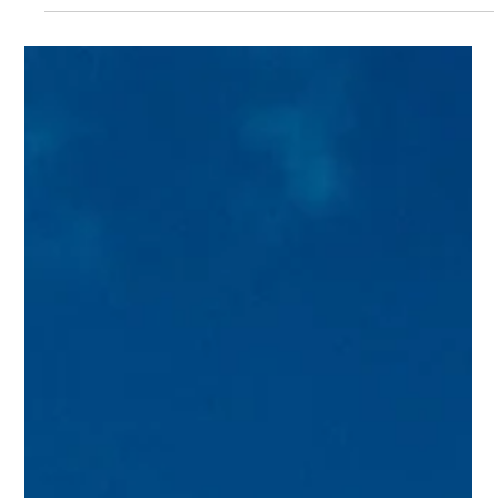
Panoramaroute und Kruger
Nationalpark. Natur erleben, aber
richtig.
Wenn wir schon den weiten Weg nach Südafrika machen,
stand für uns von Anfang an fest, dass ein Besuch im Kruger
Nationalpark unbedingt dazugehört. Vor unserer Südafrika-
Reise hatte ich zahlreiche Artikel gelesen, die von der riesigen
Weite des Parks und der beeindruckenden Tierwelt
berichteten. Genau dieses Abenteuer wollten wir selbst