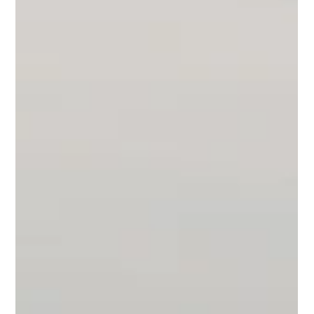
Vorbereitung und echter Erfahrung
Ich wollte schon immer mal nach Südafrika . Deswegen setzte
ich mich wochenlang an die Planung dieses Urlaubs, bis es
dann endlich soweit war. Im Nachhinein kann ich sagen: die
intensive Vorbereitung hat sich definitiv gelohnt. Wir haben
unglaublich viele Eindrücke sammeln können und das in
vergleichsweise kurzer Zeit. Kurz vor dem Abflug begegnete
ich immer wieder Menschen, die mich eindringlich warnten.
Immer wieder hörte ich dieselben Sätze: In Kapstadt müsse
man aufpass