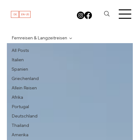
DE
EN-US
Fernreisen & Langzeitreisen
All Posts
Italien
Spanien
Griechenland
Allein Reisen
Afrika
Portugal
Deutschland
Thailand
Amerika