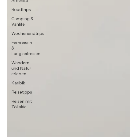
Amerika
Roadtrips
Camping &
Vanlife
Wochenendtrips
Fernreisen
&
Langzeitreisen
Wandern
und Natur
erleben
Karibik
Reisetipps
Reisen mit
Zöliakie