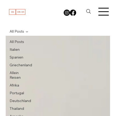
DE
EN-US
All Posts
All Posts
Italien
Spanien
Griechenland
Allein
Reisen
Afrika
Portugal
Deutschland
Thailand