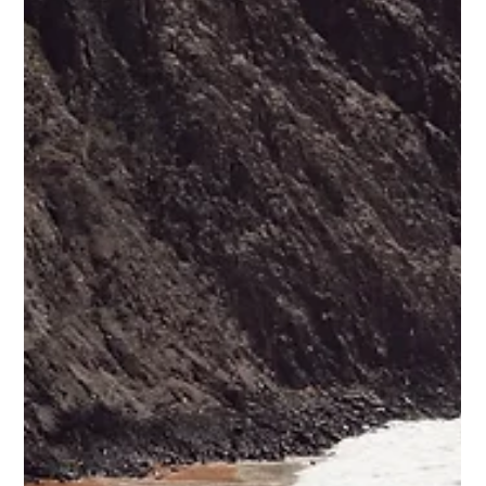
Madeira - Wandern, Meer und ganz
viel Gefühl
Kaum auf Madeira gelandet, hatte ich sofort dieses Gefühl,
Wärme, Gelassenheit und dieses leise Kribbeln, wenn man
weiß, dass etwas Besonderes bevorsteht. In meinem neuen
Blogbeitrag nehme ich euch mit auf meine Reise über die Insel
des ewigen Frühlings: von Machico über Funchal bis an die
wilde Nordküste. Zwischen Wanderungen, Meerblicken,
kleinen Entdeckungen und großen Momenten habe ich mich
komplett in diese Insel verliebt.